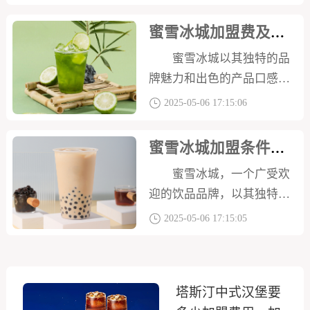
想开一家人气旺盛的茶饮
店，加盟蜜雪冰城是个明智
蜜雪冰城加盟费及加盟条件，如何加盟蜜雪冰城需要多少钱
的选择。品牌实力强大，产
蜜雪冰城以其独特的品
品种类丰富，加盟后
牌魅力和出色的产品口感，
赢得了无数消费者的青睐。
2025-05-06 17:15:06
加盟蜜雪冰城，你将拥有这
份成功的秘诀，无需从零开
蜜雪冰城加盟条件和加盟费用，开个蜜雪冰城店算下来要多少钱
始摸索，直接享受品牌带来
蜜雪冰城，一个广受欢
的优势和支持，让
迎的饮品品牌，以其独特的
口味和实惠的价格赢得了众
2025-05-06 17:15:05
多消费者的喜爱。对于想要
创业的朋友来说，加盟蜜雪
冰城无疑是一个值得考虑的
塔斯汀中式汉堡要
选择。本文将为你