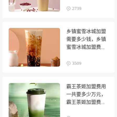
2739
乡镇蜜雪冰城加盟
需要多少钱，乡镇
蜜雪冰城加盟费明
细表
3509
霸王茶姬加盟费用
一共要多少万元，
霸王茶姬加盟费用
明细2025