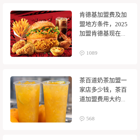
肯德基加盟费及加
盟地方条件，2025
加盟肯德基现在多
少钱
1089
茶百道奶茶加盟一
家店多少钱，茶百
道加盟费用大约多
少钱一个月
568