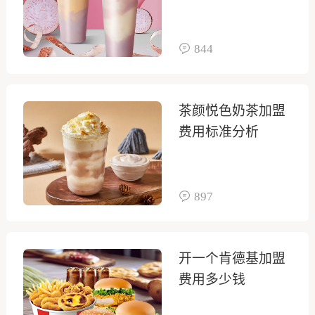
844
茶颜悦色奶茶加盟
费用标准分析
897
开一个肯德基加盟
费用多少钱