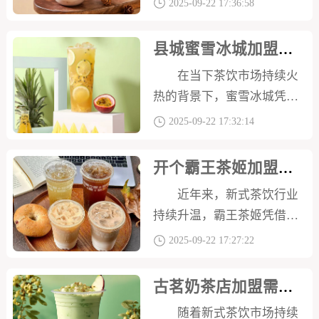
2025-09-22 17:36:58
政区的实地调研数据，结合
长。作为文化主题鲜明的头
品牌官方披露的加盟政策，
部品牌，茶颜悦色凭借独特
为您拆解从签约到开业的全
县城蜜雪冰城加盟多少钱
的国风设计与产品创新，成
流程资金规划方案。
在当下茶饮市场持续火
为众多创业者关注的加盟标
一、基础投资构成明细
热的背景下，蜜雪冰城凭借
的。其标准化运营体系与区
县城市开设标准型门店（40-
高性价比的产品定位和成熟
2025-09-22 17:32:14
域保护政策，既降低了创业
60㎡）需承担五项核心费
的连锁模式，成为众多创业
门槛，又保障了单店盈利能
用：①品牌授权费固定为3万
者关注的品牌。对于计划在
力。本文基于2025年公布的
开个霸王茶姬加盟费用是多少
元/三年；
县城开设门店的投资者而
加盟政策，结合不同城市等
近年来，新式茶饮行业
言，明确各项成本构成及运
的成本模型，为投资者提供
持续升温，霸王茶姬凭借其
营要点至关重要。根据行业
精准的数据参考。 一、
独特的“原叶鲜奶茶+国风文
2025-09-22 17:27:22
数据，县城地区的加盟基础
品牌授权费用结构拆解
化”定位迅速崛起，成为众多
费用主要包括三部分：每年
根据总部公示的收费标准，
创业者关注的品牌。根据数
需支付7000元的加盟费获取
古茗奶茶店加盟需要多少钱2025
省会城市特许
据显示，开一家霸王茶姬加
品牌使用权；合同履约保证
随着新式茶饮市场持续
盟店的总投入约在28万至50