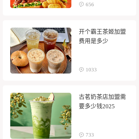
656
开个霸王茶姬加盟
费用是多少
1033
古茗奶茶店加盟需
要多少钱2025
733