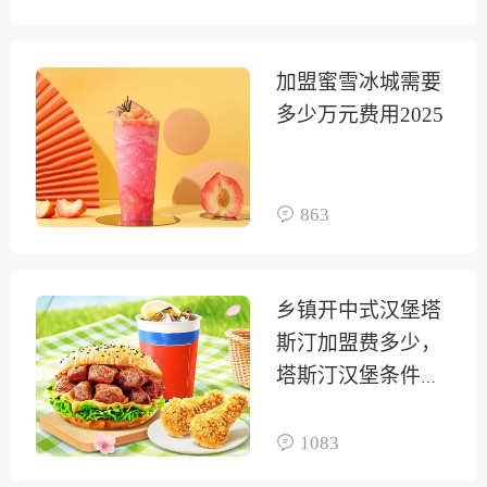
加盟蜜雪冰城需要
多少万元费用2025
863
乡镇开中式汉堡塔
斯汀加盟费多少，
塔斯汀汉堡条件及
要求怎么
1083