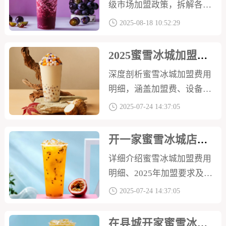
级市场加盟政策，拆解各项
投资成本构成，提供动态盈
2025-08-18 10:52:29
利测算模型与风险控制方
案，助力投资者精准评估茶
2025蜜雪冰城加盟费一览表，蜜雪冰城开起来需要多少钱
饮店创业可行性。
深度剖析蜜雪冰城加盟费用
明细，涵盖加盟费、设备物
料、房租装修等各项开支，
2025-07-24 14:37:05
精准算出不同城市开店总成
本，为餐饮加盟创业者提供
开一家蜜雪冰城店需要多少钱，2025加盟要求及流程全解析
详实数据参考，助力餐饮创
详细介绍蜜雪冰城加盟费用
业起步。
明细、2025年加盟要求及流
程，涵盖装修、设备采购等
2025-07-24 14:37:05
开支，解读年龄、资金、理
念等要求，剖析咨询、申
在县城开家蜜雪冰城需要多少钱，2025加盟费用清单及条件解析