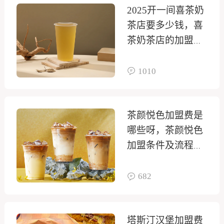
2025开一间喜茶奶
茶店要多少钱，喜
茶奶茶店的加盟条
件及流程
1010
茶颜悦色加盟费是
哪些呀，茶颜悦色
加盟条件及流程包
括什么
682
塔斯汀汉堡加盟费