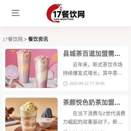
17餐饮网
>
餐饮资讯
县城茶百道加盟需要多少钱
近年来，新式茶饮市场
持续爆发式增长，其中茶百
道凭借稳定的产品品质和成
2025-09-22 17:39:00
熟的运营体系成为下沉市场
的热门选择。对于县域投资
茶颜悦色奶茶加盟费用标准分析
者而言，精准测算开店成本
在当下消费与Z世代消费
与回报周期是决定项目成败
力崛起的双重驱动下，新式
的关键。本文基于30个县行
茶饮行业正经历爆发式增